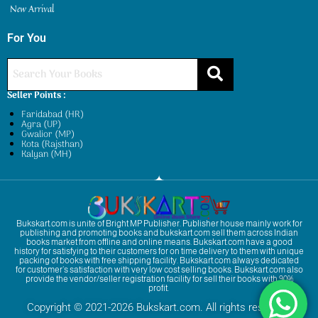
New Arrival
For You
Seller Points :
Faridabad (HR)
Agra (UP)
Gwalior (MP)
Kota (Rajsthan)
Kalyan (MH)
Bukskart.com is unite of Bright MP Publisher. Publisher house mainly work for
publishing and promoting books and bukskart.com sell them across Indian
books market from offline and online means. Bukskart.com have a good
history for satisfying to their customers for on time delivery to them with unique
packing of books with free shipping facility. Bukskart.com always dedicated
for customer’s satisfaction with very low cost selling books. Bukskart.com also
provide the vendor/seller registration facility for sell their books with 90%
profit.
Copyright © 2021-2026 Bukskart.com. All rights reserved.