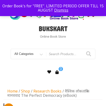
Order Book's for "FREE". LIMITED PERIOD OFFER TILL 15
AUGUST
Dismiss
BUKSKART
Online Book Store
0
Home
/
Shop
/
Research Books
/ वैश्विक लोकतांत्रिक
मानववाद The Perfect Democracy (eBook)