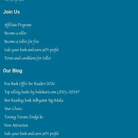
Join Us
Affiliate Program
Become a seller
Become a Seller for free
Sale your book and earn 90% profit
Terms and conditions for Seller
Our Blog
Free Book Offer For Readers 2026
Top selling books by bukskart.com (2023-2024)
Best Reading book Adhyatm Yog Mala
Your Choice
Tarang Tarane Zindgi ke
New Attraction
Sale your book and earn 90% profit