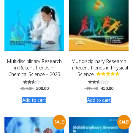
Multidisciplinary Research
Multidisciplinary Research
in Recent Trends in
in Recent Trends in Physical
Chemical Science – 2023
Science
350.00
300.00
499.00
450.00
Rated
Rated
2.47
2.47
out
out
Add to cart
Add to cart
of 5
of 5
SALE!
SALE!