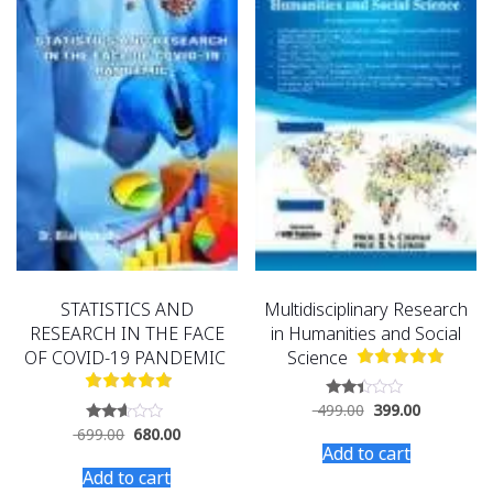
STATISTICS AND
Multidisciplinary Research
RESEARCH IN THE FACE
in Humanities and Social
OF COVID-19 PANDEMIC
Science
499.00
399.00
Rated
2.33
699.00
680.00
Rated
out
2.51
Add to cart
of 5
out of
Add to cart
5