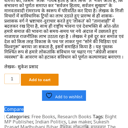
धारणा को, जिसमें ‘‘लोक’’ गायब होता है और सिर्फ ‘‘तंत्र’’ नजर आता है, कि
संभावना को पूर्णतः समाप्त कर ‘‘सर्वजन हिताय, सर्वजन सुखाय’’ के
मानवतावादी रामराज्य के स्वरूप में परिवर्तित कर दिया है। लेखक के निजी
विचारों में सांविधानिक त्रुटियों का लाभ उठाते हुए प्रारम्भ से ही शासक-
प्रशासक वर्ग ने भ्रष्टाचार-दुराचार करते हुए ‘लोकतंत्र’ को ‘‘तानाशाही’’ में
बदलकर रख दिया है, साथ ही राष्ट्रीय भावना एवं देशभक्ति से ओत-प्रोत
हमारे समाज की भावना को समय-समय पर नये अंदाज में उछालते हुए
नाजायज राजनीतिक लाभ उठाता रहा है । लेखक ने इसे दूर कर समाज एवं
देश को किस तरह विकास के पथ पर लाकर पुनः ‘‘सोने की चिड़िया एवं
विश्वगुरू’’ बनाया जा सकता है, इसमें समाहित किया है । यह पुस्तक
निश्चित रूप से हमारे लोकतांत्रिक संविधान पर चढ़ाए गए ‘‘अँग्रेजी शासन
व्यवस्था’’ के आवरण को हटाकर संविधान को पूर्णतः कल्याणप्रद बनाएगा ।
लेखक- सुकेश प्रसाद
Add to cart
Add to wishlist
Compare
:
Categories:
Free Books
,
Research Books
Tags:
Bight
MP Publisher
,
Indian Politics
,
Law maker
,
Sukesh
Prasad Madhubani Bihar
,
वैश्विक लोकतांत्रिक मानववाद The