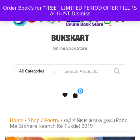
Order Book's for "FREE". LIMITED PERIOD OFFER TILL 15
AUGUST
Dismiss
BUKSKART
Online Book Store
0
Home
/
Shop
/
Poetry
/ राहों में बिखरे कांच के टुकड़े (Raho
Me Bikhare Kaanch Ke Tukde) 2019