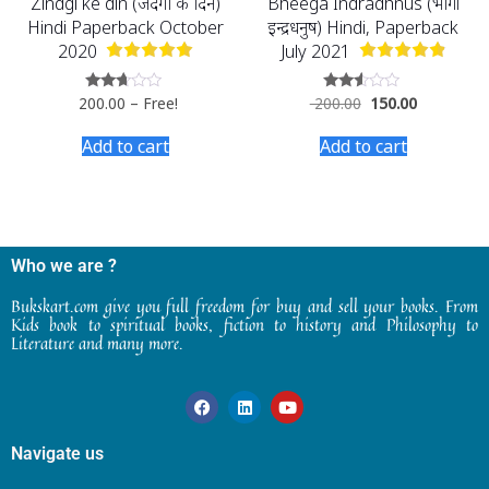
Zindgi ke din (जिंदगी के दिन)
Bheega Indradhnus (भीगा
Hindi Paperback October
इन्द्रधनुष) Hindi, Paperback
2020
July 2021
200.00
–
Free!
200.00
150.00
Rated
Rated
2.54
2.48
out of
out
Add to cart
Add to cart
5
of 5
Who we are ?
Bukskart.com give you full freedom for buy and sell your books. From
Kids book to spiritual books, fiction to history and Philosophy to
Literature and many more.
Navigate us