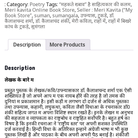
:
Category:
Poetry
Tags:
‘‘महकते ख्बाव’’ है साहित्यकार की कलम
,
Meri kavita Online Book Store
,
Seller : Meri Kavita (“My
Book Store”
,
suman
,
sumangala
,
उपन्यास
,
टुकडे
,
डाॅ.
कैलाशचन्द शर्मा
,
डॉ. कैलाशचंद शंकी
,
मेरी कविता
,
राहों में
,
राहों में बिखरे
कांच के टुकड़े
,
सुमंगला
Description
More Products
Description
लेखक के बारे में
प्रस्तुत पुस्तक के लेखक/कवि/उपन्यासकार डाॅ. कैलाशचन्द शर्मा एक ऐसी
शख्शियत हैं जो अपने आप में एक नायब हीरे की तरह है जो तमस की
दुनियां में प्रकाशमान है। इसी कड़ी में लगभग दो दर्जन से अधिक पुस्तकों
तथा उपन्यास, कहानी, लघुकथा, कविता जैसी विधाओं के रचनाकार डाॅ0
शंकी सहित्य जगत में अपना विशिष्ट स्थान रखते हैं। इनके लेखन में अनुभव
की सहजता व व्यापकता का राष्ट्रबोध व राष्ट्रहित सर्वोपरि है। बहुत हर्ष का
विषय है कि इनकी रचनाओं ने ‘राष्ट्रीय स्तर’ पर अपनी सशक्त उपस्थिति
दर्ज करवाई है। हिन्दी विधा के अतिरिक्त इन्होंने अंग्रेजी भाषा में भी कुछ
पुस्तकें लिखी हैं और पाठकों के बीच अपनी अपनी पैठ बनाई है। शंकीजी