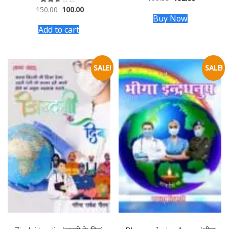
2.69
150.00
100.00
Rated
out of
2.53
Buy Now
5
out of
Add to cart
5
SALE!
SALE!