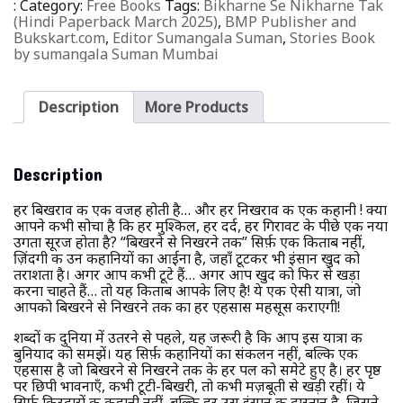
:
Category:
Free Books
Tags:
Bikharne Se Nikharne Tak
(Hindi Paperback March 2025)
,
BMP Publisher and
Bukskart.com
,
Editor Sumangala Suman
,
Stories Book
by sumangala Suman Mumbai
Description
More Products
Description
हर बिखराव की एक वजह होती है… और हर निखराव की एक कहानी ! क्या
आपने कभी सोचा है कि हर मुश्किल, हर दर्द, हर गिरावट के पीछे एक नया
उगता सूरज होता है? “बिखरने से निखरने तक” सिर्फ़ एक किताब नहीं,
ज़िंदगी की उन कहानियों का आईना है, जहाँ टूटकर भी इंसान खुद को
तराशता है। अगर आप कभी टूटे हैं… अगर आप खुद को फिर से खड़ा
करना चाहते हैं… तो यह किताब आपके लिए है! ये एक ऐसी यात्रा, जो
आपको बिखरने से निखरने तक का हर एहसास महसूस कराएगी!
शब्दों की दुनिया में उतरने से पहले, यह जरूरी है कि आप इस यात्रा की
बुनियाद को समझें। यह सिर्फ़ कहानियों का संकलन नहीं, बल्कि एक
एहसास है जो बिखरने से निखरने तक के हर पल को समेटे हुए है। हर पृष्ठ
पर छिपी भावनाएँ, कभी टूटी-बिखरी, तो कभी मज़बूती से खड़ी रहीं। ये
सिर्फ़ किरदारों की कहानी नहीं, बल्कि हर उस इंसान की दास्तान है, जिसने