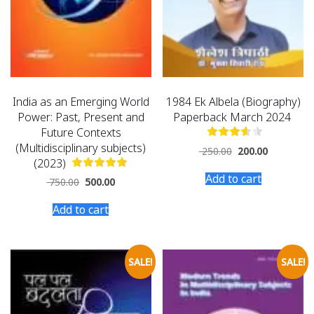
India as an Emerging World
1984 Ek Albela (Biography)
Power: Past, Present and
Paperback March 2024
Future Contexts
(Multidisciplinary subjects)
250.00
200.00
(2023)
Add to cart
750.00
500.00
Add to cart
SALE!
SALE!