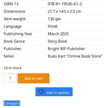
ISBN 13
978-81-19545-61-2
Dimensions
21.7 x 14.5 x 2.5 cm
Item weight
130 gm
Language
Hindi
Publishing Year
March 2025
Book Genre
Story Book
Publisher
Bright MP Publisher
Seller
Buks Kart “Online Book Store”
10 in stock
Add to cart
Add to wishlist
Compare