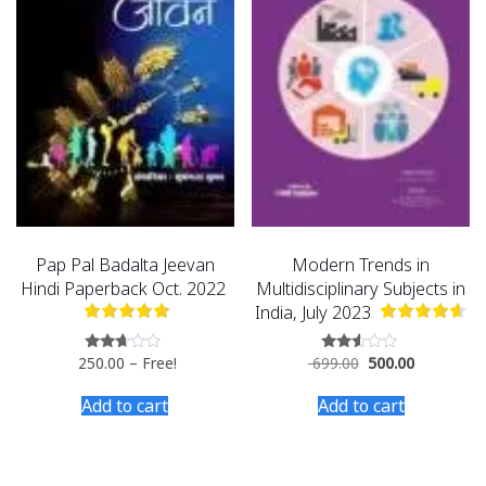
Pap Pal Badalta Jeevan
Modern Trends in
Hindi Paperback Oct. 2022
Multidisciplinary Subjects in
India, July 2023
250.00
–
Free!
699.00
500.00
Rated
Rated
2.54
2.43
out of
out
Add to cart
Add to cart
5
of 5