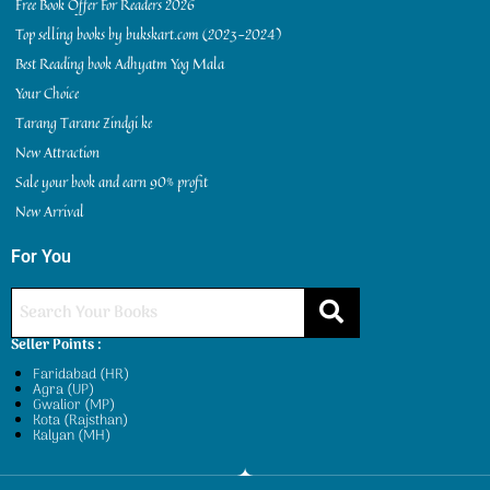
Free Book Offer For Readers 2026
Top selling books by bukskart.com (2023-2024)
Best Reading book Adhyatm Yog Mala
Your Choice
Tarang Tarane Zindgi ke
New Attraction
Sale your book and earn 90% profit
New Arrival
For You
Seller Points :
Faridabad (HR)
Agra (UP)
Gwalior (MP)
Kota (Rajsthan)
Kalyan (MH)