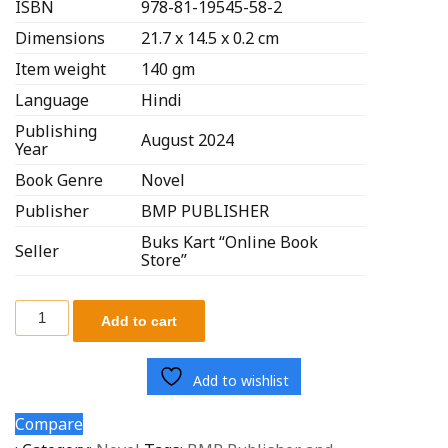
ISBN
978-81-19545-58-2
Dimensions
21.7 x 14.5 x 0.2 cm
Item weight
140 gm
Language
Hindi
Publishing
August 2024
Year
Book Genre
Novel
Publisher
BMP PUBLISHER
Buks Kart “Online Book
Seller
Store”
Add to cart
Add to wishlist
Compare