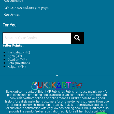
New Attraction
Sale your book and earn 90% profit
New Arrival
For You
Seller Points :
Faridabad (HR)
Agra (UP)
Gwalior (MP)
Kota (Rajsthan)
Kalyan (MH)
Bukskart.com is unite of Bright MP Publisher. Publisher house mainly work for
publishing and promoting books and bukskart.com sell them across Indian
books market from offline and online means. Bukskart.com have a good
history for satisfying to their customers for on time delivery to them with unique
packing of books with free shipping facility. Bukskart.com always dedicated
for customer’s satisfaction with very low cost selling books. Bukskart.com also
provide the vendor/seller registration facility for sell their books with 90%