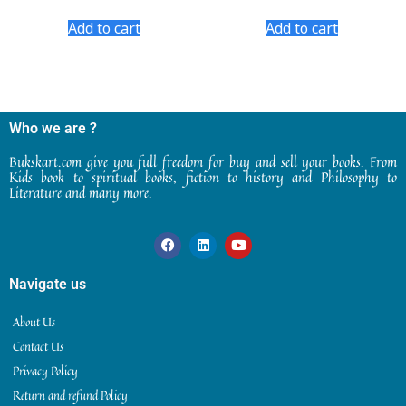
2.48
2.53
out
out of
Add to cart
Add to cart
of 5
5
Who we are ?
Bukskart.com give you full freedom for buy and sell your books. From
Kids book to spiritual books, fiction to history and Philosophy to
Literature and many more.
Navigate us
About Us
Contact Us
Privacy Policy
Return and refund Policy