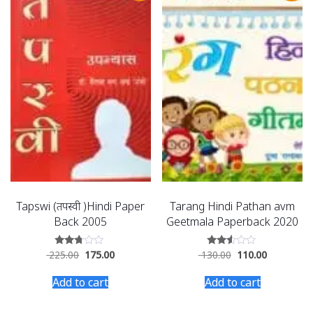
Tapswi (तपस्वी )Hindi Paper
Tarang Hindi Pathan avm
Back 2005
Geetmala Paperback 2020
225.00
175.00
130.00
110.00
Rated
Rated
2.60
2.48
out of
out
Add to cart
Add to cart
5
of 5