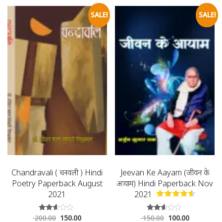
SALE!
SALE!
Chandravali ( चन्द्रावली ) Hindi
Jeevan Ke Aayam (जीवन के
Poetry Paperback August
आयाम) Hindi Paperback Nov
2021
2021
200.00
150.00
150.00
100.00
Rated
Rated