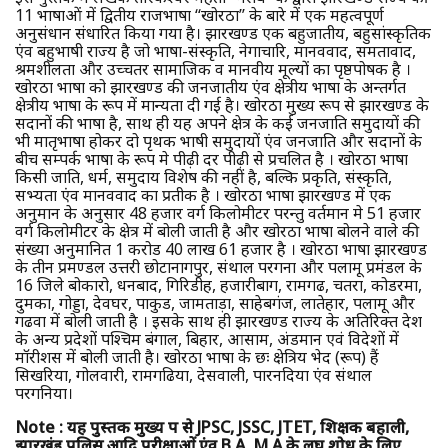
11 भाषाओं में द्वितीय राजभाषा ‘‘खोरठा’’ के बारे में एक महत्वपूर्ण
अनुसंधान संधारित किया गया है। झारखण्ड एक बहुजातीय, बहुसांस्कृतिक
एंव बहुभाषी राज्य है जो भाषा-संस्कृति, नेगाचारि, मानववाद, समतावाद,
श्रमशीलता और उच्चतर सामाजिक व मानवीय मूल्यों का पृष्ठपोषक है ।
खोरठा भाषा को झारखण्ड की जनजातीय एंव क्षेत्रीय भाषा के अन्तर्गत
क्षेत्रीय भाषा के रूप में मान्यता दी गई है। खोरठा मुख्य रूप से झारखण्ड के
सदानों की भाषा है, साथ ही यह अपने क्षेत्र के कई जनजाति समुदायों की
भी मातृभाषा होकर दो पृथक भाषी समुदायों एंव जनजाति और सदानों के
बीच सम्पर्क भाषा के रूप मे पीढ़ी दर पीढ़ी से प्रचलित है । खोरठा भाषा
किसी जाति, धर्म, समुदाय विशेष की नहीं है, बल्कि प्रकृति, संस्कृति,
सभ्यता एंव मानववाद का प्रतीक है । खोरठा भाषा झारखण्ड में एक
अनुमान के अनुसार 48 हजार वर्ग किलोमीटर परन्तु वर्तमान मे 51 हजार
वर्ग किलोमीटर के क्षेत्र में बोली जाती है और खोरठा भाषा बोलने वाले की
संख्या अनुमानित 1 करोड 40 लाख 61 हजार है । खोरठा भाषा झारखण्ड
के तीन प्रमण्डल उत्तरी छोटानागपुर, संथाल परगना और पलामू प्रमंडल के
16 जिले बोकारो, धनबाद, गिरिडीह, हजारीबाग, रामगढ, चतरा, कोडरमा,
दुमका, गोड्डा, देवघर, पाकुड, जामताड़ा, साहेबगंज, लातेहार, पलामू और
गढवा में बोली जाती है । इसके साथ ही झारखण्ड राज्य के अतिरिक्त देश
के अन्य प्रदेशों पश्चिम बंगाल, बिहार, आसाम, अंडमान एवं विदेशों में
मॉरीशस में बोली जाती है। खोरठा भाषा के छः क्षेत्रिय भेद (रूप) हैं
सिखरिया, गोलवारी, रामगढिया, देसवाली, पारनदिया एंव संथाल
परगनिया।
Note : यह पुस्तक मुख्य रूप से JPSC, JSSC, JTET, शिक्षक बहाली,
झारखंड पुलिस आदि परीक्षाओं एंव B.A, M.A के लघु शोध के लिए