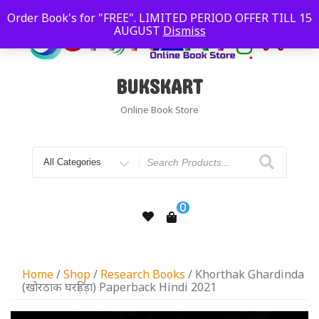
Order Book's for "FREE". LIMITED PERIOD OFFER TILL 15
AUGUST
Dismiss
BUKSKART
Online Book Store
0
Home
/
Shop
/
Research Books
/ Khorthak Ghardinda
(खोरठाक घरड़िंड़ा) Paperback Hindi 2021