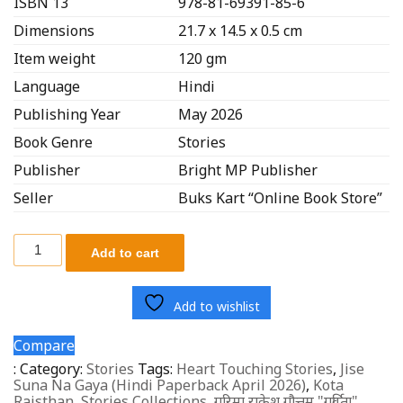
ISBN 13
978-81-69391-85-6
Dimensions
21.7 x 14.5 x 0.5 cm
Item weight
120 gm
Language
Hindi
Publishing Year
May 2026
Book Genre
Stories
Publisher
Bright MP Publisher
Seller
Buks Kart “Online Book Store”
Add to cart
Add to wishlist
Compare
:
Category:
Stories
Tags:
Heart Touching Stories
,
Jise
Suna Na Gaya (Hindi Paperback April 2026)
,
Kota
Rajsthan
,
Stories Collections
,
गरिमा राकेश गौत्तम "गर्विता"