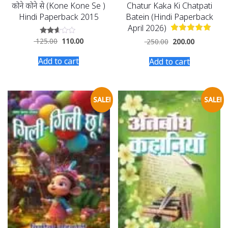
कोने कोने से (Kone Kone Se )
Chatur Kaka Ki Chatpati
Hindi Paperback 2015
Batein (Hindi Paperback
April 2026)
125.00
110.00
Rated
250.00
200.00
2.46
out
Add to cart
Add to cart
of 5
SALE!
SALE!