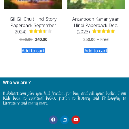
Gili Gili Chu (Hindi Story
Antarbodh Kahaniyaan
Paperback September
Hindi Paperback Dec.
2024)
(2023)
250.00
240.00
250.00
–
Free!
Add to cart
Add to cart
Who we are ?
Bukskart.com give you full freedom for buy and sell your books. From
Kids book to spiritual books, fiction to history and Philosophy to
Literature and many more.