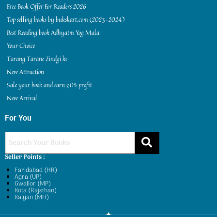
Free Book Offer For Readers 2026
Top selling books by bukskart.com (2023-2024)
Best Reading book Adhyatm Yog Mala
Your Choice
Tarang Tarane Zindgi ke
New Attraction
Sale your book and earn 90% profit
New Arrival
For You
Seller Points :
Faridabad (HR)
Agra (UP)
Gwalior (MP)
Kota (Rajsthan)
Kalyan (MH)